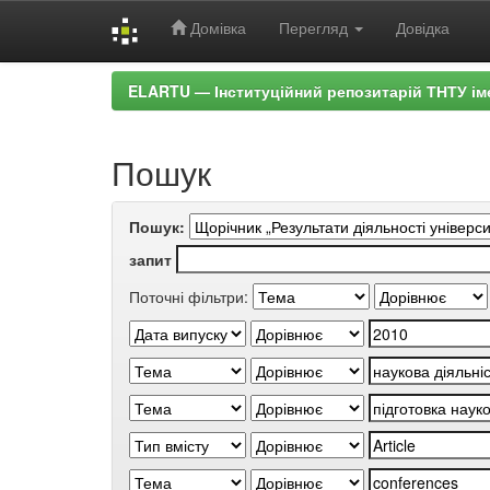
Домівка
Перегляд
Довідка
Skip
ELARTU — Інституційний репозитарій ТНТУ ім
navigation
Пошук
Пошук:
запит
Поточні фільтри: