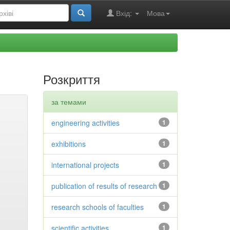
Вхід:
Мова
Розкриття
за темами
engineering activities
1
exhibitions
1
international projects
1
publication of results of research
1
research schools of faculties
1
scientific activities
1