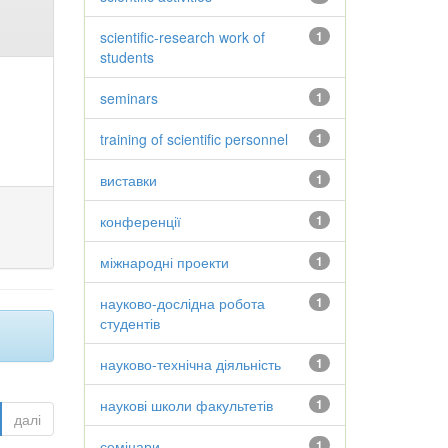
scientific-research work of
1
students
seminars
1
training of scientific personnel
1
виставки
1
конференції
1
міжнародні проекти
1
науково-дослідна робота
1
студентів
науково-технічна діяльність
1
наукові школи факультетів
1
далі
семінари
1