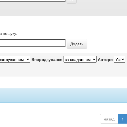
в пошуку.
Впорядкування
Автори
назад
1