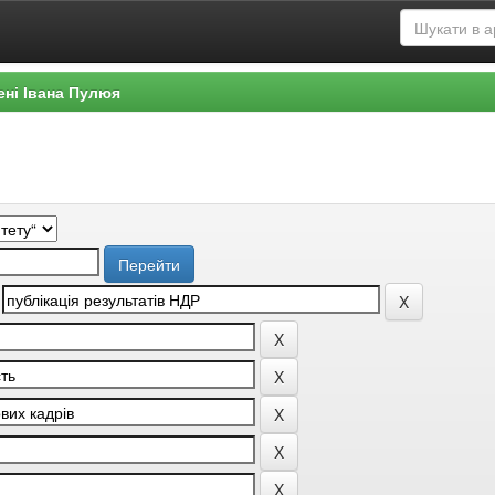
ені Івана Пулюя