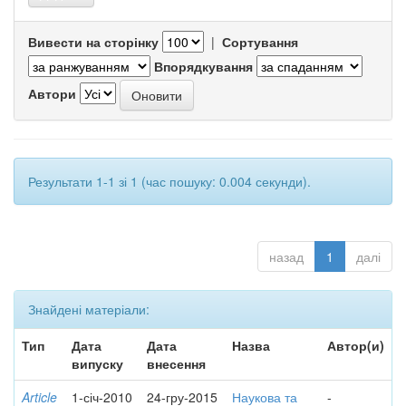
Вивести на сторінку
|
Сортування
Впорядкування
Автори
Результати 1-1 зі 1 (час пошуку: 0.004 секунди).
назад
1
далі
Знайдені матеріали:
Тип
Дата
Дата
Назва
Автор(и)
випуску
внесення
Article
1-січ-2010
24-гру-2015
Наукова та
-