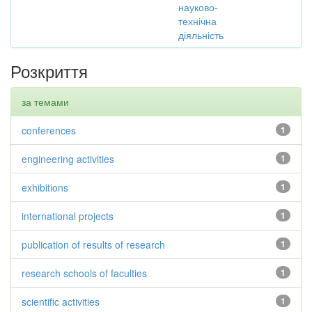
науково-
технічна
діяльність
Розкриття
за темами
conferences
1
engineering activities
1
exhibitions
1
international projects
1
publication of results of research
1
research schools of faculties
1
scientific activities
1