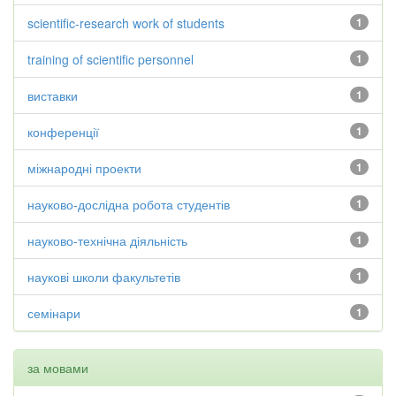
scientific-research work of students
1
training of scientific personnel
1
виставки
1
конференції
1
міжнародні проекти
1
науково-дослідна робота студентів
1
науково-технічна діяльність
1
наукові школи факультетів
1
семінари
1
за мовами