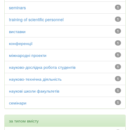
seminars
1
training of scientific personnel
1
виставки
1
конференції
1
міжнародні проекти
1
науково-дослідна робота студентів
1
науково-технічна діяльність
1
наукові школи факультетів
1
семінари
1
за типом вмісту