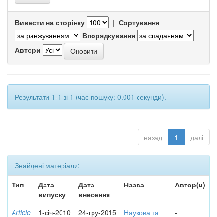
Вивести на сторінку
|
Сортування
Впорядкування
Автори
Результати 1-1 зі 1 (час пошуку: 0.001 секунди).
назад
1
далі
Знайдені матеріали:
Тип
Дата
Дата
Назва
Автор(и)
випуску
внесення
Article
1-січ-2010
24-гру-2015
Наукова та
-