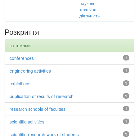
науково-
технічна
діяльність
Розкриття
за темами
conferences
1
engineering activities
1
exhibitions
1
publication of results of research
1
research schools of faculties
1
scientific activities
1
scientific-research work of students
1