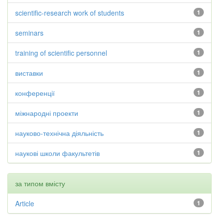
scientific-research work of students
1
seminars
1
training of scientific personnel
1
виставки
1
конференції
1
міжнародні проекти
1
науково-технічна діяльність
1
наукові школи факультетів
1
за типом вмісту
Article
1