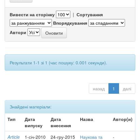
Вивести на сторінку
|
Сортування
Впорядкування
Автори
Результати 1-1 зі 1 (час пошуку: 0.001 секунди).
назад
1
далі
Знайдені матеріали:
Тип
Дата
Дата
Назва
Автор(и)
випуску
внесення
Article
1-січ-2010
24-гру-2015
Наукова та
-