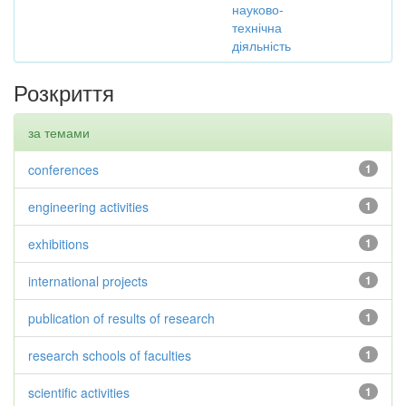
науково-
технічна
діяльність
Розкриття
за темами
conferences
1
engineering activities
1
exhibitions
1
international projects
1
publication of results of research
1
research schools of faculties
1
scientific activities
1