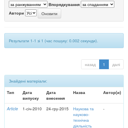
Впорядкування
Автори
Результати 1-1 зі 1 (час пошуку: 0.002 секунди).
назад
1
далі
Знайдені матеріали:
Тип
Дата
Дата
Назва
Автор(и)
випуску
внесення
Article
1-січ-2010
24-гру-2015
Наукова та
-
науково-
технічна
діяльність