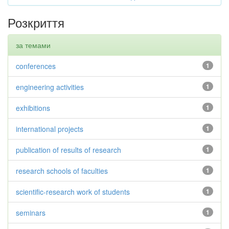
Розкриття
за темами
conferences
1
engineering activities
1
exhibitions
1
international projects
1
publication of results of research
1
research schools of faculties
1
scientific-research work of students
1
seminars
1