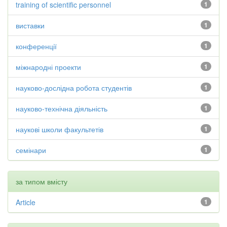
training of scientific personnel
1
виставки
1
конференції
1
міжнародні проекти
1
науково-дослідна робота студентів
1
науково-технічна діяльність
1
наукові школи факультетів
1
семінари
1
за типом вмісту
Article
1