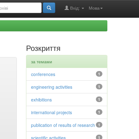
Вхід:
Мова
Розкриття
за темами
conferences
1
engineering activities
1
exhibitions
1
international projects
1
publication of results of research
1
scientific activities
1