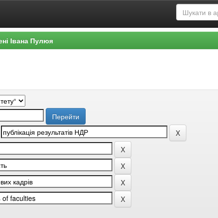
ені Івана Пулюя