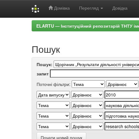
Домівка
Перегляд
Довідка
Skip
ELARTU — Інституційний репозитарій ТНТУ ім
navigation
Пошук
Пошук:
запит
Поточні фільтри:
Почати новий пошук