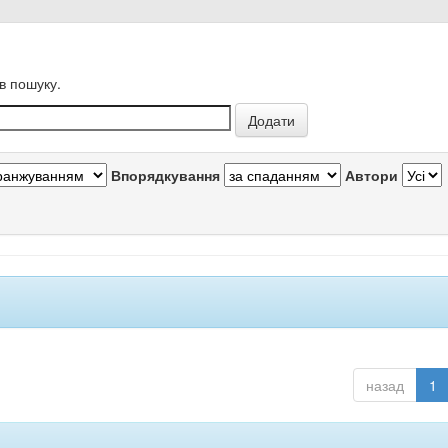
в пошуку.
Впорядкування
Автори
назад
1