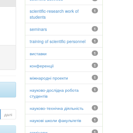
scientific-research work of
1
students
seminars
1
training of scientific personnel
1
виставки
1
конференції
1
міжнародні проекти
1
науково-дослідна робота
1
студентів
науково-технічна діяльність
1
далі
наукові школи факультетів
1
семінари
1