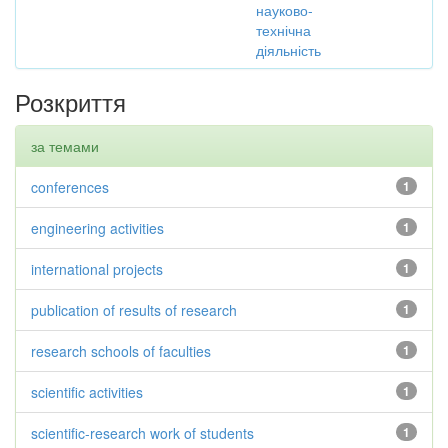
науково-
технічна
діяльність
Розкриття
за темами
conferences
1
engineering activities
1
international projects
1
publication of results of research
1
research schools of faculties
1
scientific activities
1
scientific-research work of students
1