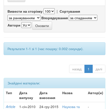
Вивести на сторінку
|
Сортування
Впорядкування
Автори
Результати 1-1 зі 1 (час пошуку: 0.002 секунди).
назад
1
далі
Знайдені матеріали:
Тип
Дата
Дата
Назва
Автор(и)
випуску
внесення
Article
1-січ-2010
24-гру-2015
Наукова та
-