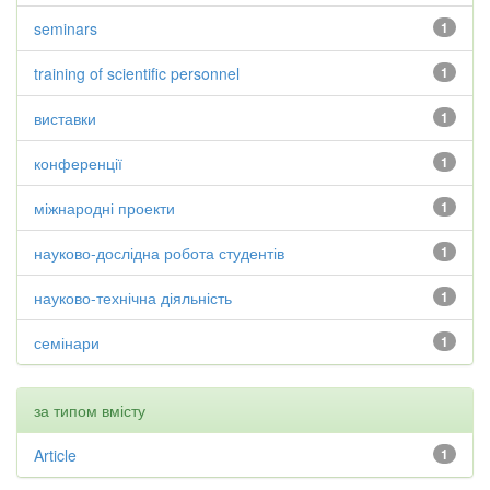
seminars
1
training of scientific personnel
1
виставки
1
конференції
1
міжнародні проекти
1
науково-дослідна робота студентів
1
науково-технічна діяльність
1
семінари
1
за типом вмісту
Article
1