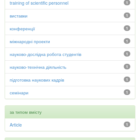
training of scientific personnel
1
виставки
1
конференції
1
міжнародні проекти
1
науково-дослідна робота студентів
1
науково-технічна діяльність
1
підготовка наукових кадрів
1
семінари
1
за типом вмісту
Article
1