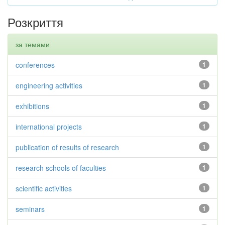
Розкриття
за темами
conferences
1
engineering activities
1
exhibitions
1
international projects
1
publication of results of research
1
research schools of faculties
1
scientific activities
1
seminars
1