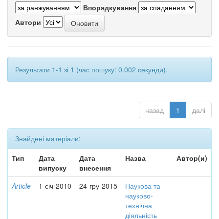
Впорядкування
Автори
Результати 1-1 зі 1 (час пошуку: 0.002 секунди).
назад
1
далі
Знайдені матеріали:
Тип
Дата
Дата
Назва
Автор(и)
випуску
внесення
Article
1-січ-2010
24-гру-2015
Наукова та
-
науково-
технічна
діяльність