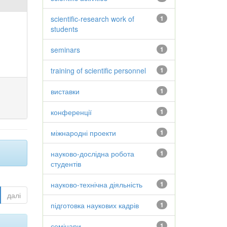
scientific-research work of
1
students
seminars
1
training of scientific personnel
1
виставки
1
конференції
1
міжнародні проекти
1
науково-дослідна робота
1
студентів
науково-технічна діяльність
1
далі
підготовка наукових кадрів
1
семінари
1