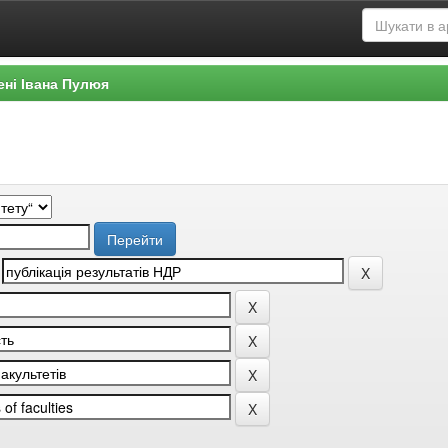
ені Івана Пулюя