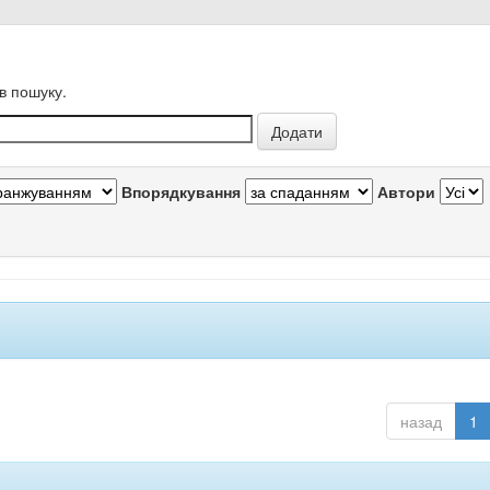
в пошуку.
Впорядкування
Автори
назад
1