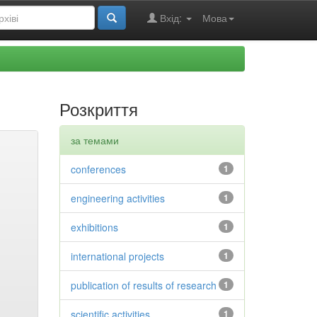
Вхід:
Мова
Розкриття
за темами
conferences
1
engineering activities
1
exhibitions
1
international projects
1
publication of results of research
1
scientific activities
1