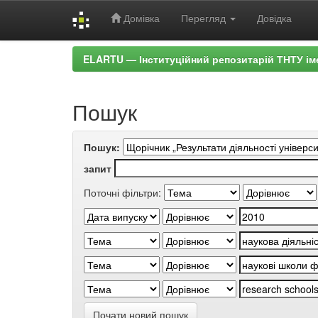
Домівка
Перегляд
Довідка
Skip
ELARTU — Інституційний репозитарій ТНТУ ім
navigation
Пошук
Пошук:
запит
Поточні фільтри:
Почати новий пошук