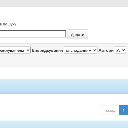
в пошуку.
Впорядкування
Автори
назад
1