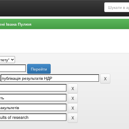
ені Івана Пулюя