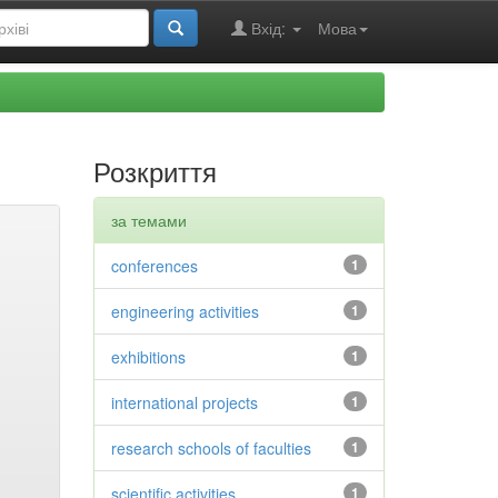
Вхід:
Мова
Розкриття
за темами
conferences
1
engineering activities
1
exhibitions
1
international projects
1
research schools of faculties
1
scientific activities
1