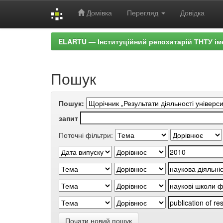
Домівка
Перегляд
Довідка
Skip
ELARTU — Інституційний репозитарій ТНТУ ім
navigation
Пошук
Пошук:
запит
Поточні фільтри:
Почати новий пошук