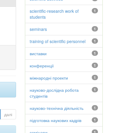
scientific-research work of
1
students
seminars
1
training of scientific personnel
1
виставки
1
конференції
1
міжнародні проекти
1
науково-дослідна робота
1
студентів
науково-технічна діяльність
1
далі
підготовка наукових кадрів
1
семінари
1