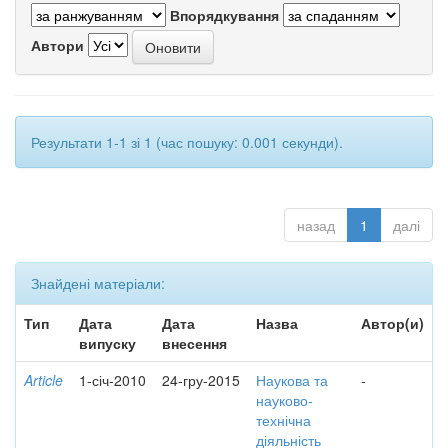
Впорядкування
Автори
Результати 1-1 зі 1 (час пошуку: 0.001 секунди).
назад
1
далі
Знайдені матеріали:
Тип
Дата
Дата
Назва
Автор(и)
випуску
внесення
Article
1-січ-2010
24-гру-2015
Наукова та
-
науково-
технічна
діяльність