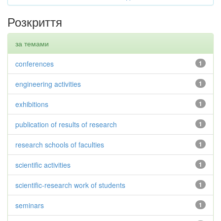
Розкриття
за темами
conferences
1
engineering activities
1
exhibitions
1
publication of results of research
1
research schools of faculties
1
scientific activities
1
scientific-research work of students
1
seminars
1