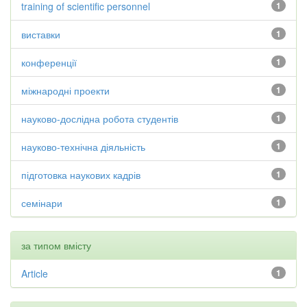
training of scientific personnel
1
виставки
1
конференції
1
міжнародні проекти
1
науково-дослідна робота студентів
1
науково-технічна діяльність
1
підготовка наукових кадрів
1
семінари
1
за типом вмісту
Article
1