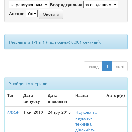
Впорядкування
Автори
Результати 1-1 зі 1 (час пошуку: 0.001 секунди).
назад
1
далі
Знайдені матеріали:
Тип
Дата
Дата
Назва
Автор(и)
випуску
внесення
Article
1-січ-2010
24-гру-2015
Наукова та
-
науково-
технічна
діяльність