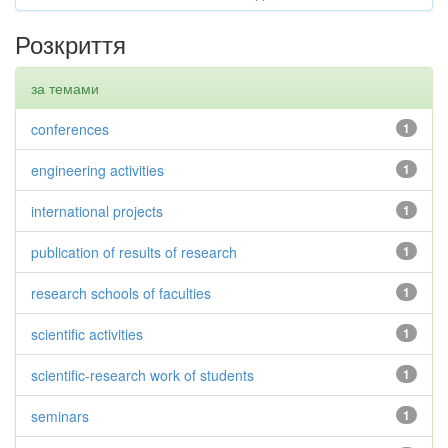
Розкриття
за темами
conferences
1
engineering activities
1
international projects
1
publication of results of research
1
research schools of faculties
1
scientific activities
1
scientific-research work of students
1
seminars
1