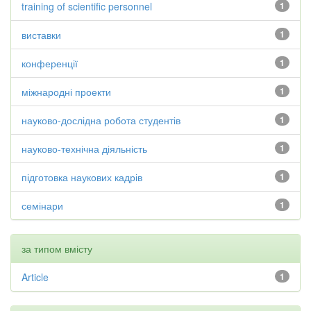
training of scientific personnel
1
виставки
1
конференції
1
міжнародні проекти
1
науково-дослідна робота студентів
1
науково-технічна діяльність
1
підготовка наукових кадрів
1
семінари
1
за типом вмісту
Article
1