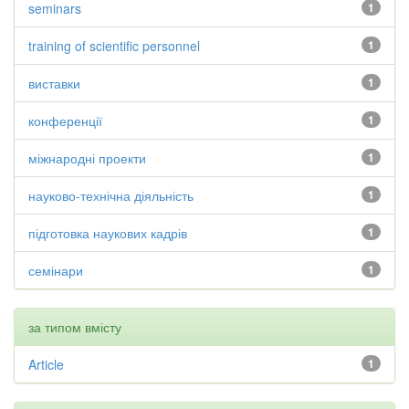
seminars
1
training of scientific personnel
1
виставки
1
конференції
1
міжнародні проекти
1
науково-технічна діяльність
1
підготовка наукових кадрів
1
семінари
1
за типом вмісту
Article
1