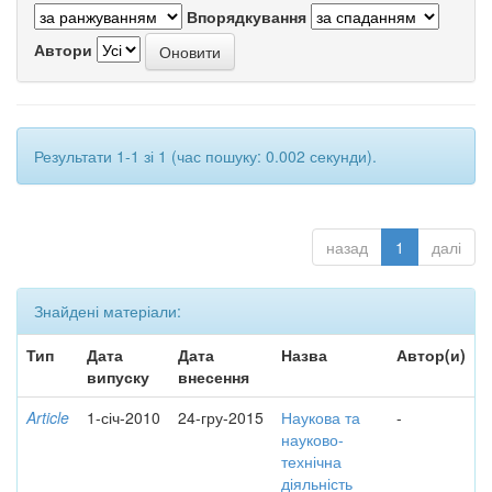
Впорядкування
Автори
Результати 1-1 зі 1 (час пошуку: 0.002 секунди).
назад
1
далі
Знайдені матеріали:
Тип
Дата
Дата
Назва
Автор(и)
випуску
внесення
Article
1-січ-2010
24-гру-2015
Наукова та
-
науково-
технічна
діяльність