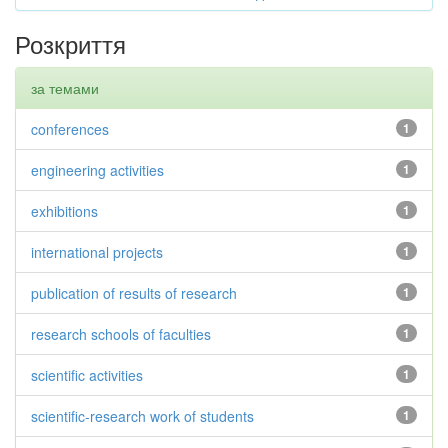
Розкриття
за темами
conferences
1
engineering activities
1
exhibitions
1
international projects
1
publication of results of research
1
research schools of faculties
1
scientific activities
1
scientific-research work of students
1