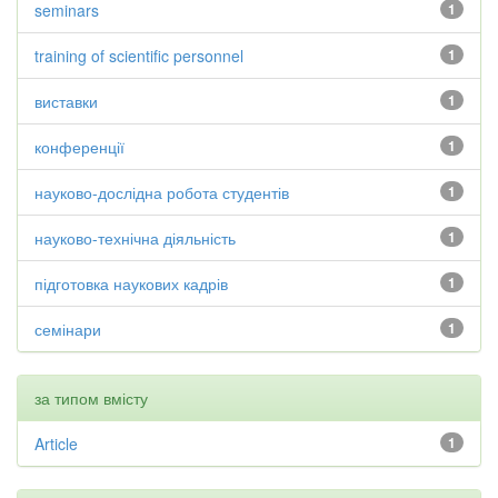
seminars
1
training of scientific personnel
1
виставки
1
конференції
1
науково-дослідна робота студентів
1
науково-технічна діяльність
1
підготовка наукових кадрів
1
семінари
1
за типом вмісту
Article
1