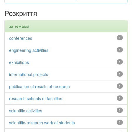
Розкриття
за темами
conferences
1
engineering activities
1
exhibitions
1
international projects
1
publication of results of research
1
research schools of faculties
1
scientific activities
1
scientific-research work of students
1