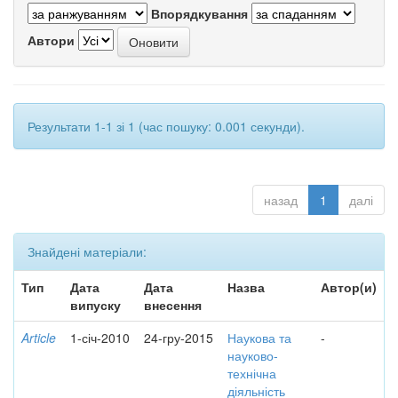
Впорядкування
Автори
Результати 1-1 зі 1 (час пошуку: 0.001 секунди).
назад
1
далі
Знайдені матеріали:
Тип
Дата
Дата
Назва
Автор(и)
випуску
внесення
Article
1-січ-2010
24-гру-2015
Наукова та
-
науково-
технічна
діяльність