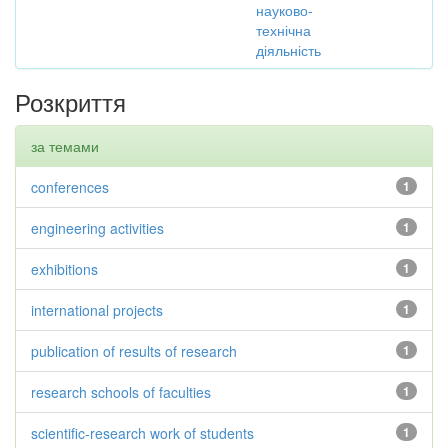
науково-
технічна
діяльність
Розкриття
за темами
conferences
1
engineering activities
1
exhibitions
1
international projects
1
publication of results of research
1
research schools of faculties
1
scientific-research work of students
1