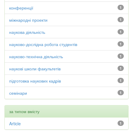
конференції
1
міжнародні проекти
1
наукова діяльність
1
науково-дослідна робота студентів
1
науково-технічна діяльність
1
наукові школи факультетів
1
підготовка наукових кадрів
1
семінари
1
за типом вмісту
Article
1