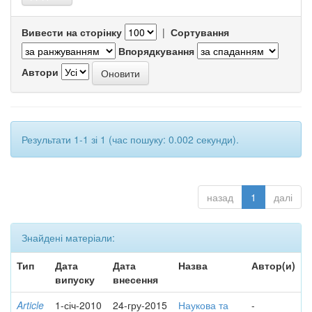
Вивести на сторінку
|
Сортування
Впорядкування
Автори
Результати 1-1 зі 1 (час пошуку: 0.002 секунди).
назад
1
далі
Знайдені матеріали:
Тип
Дата
Дата
Назва
Автор(и)
випуску
внесення
Article
1-січ-2010
24-гру-2015
Наукова та
-