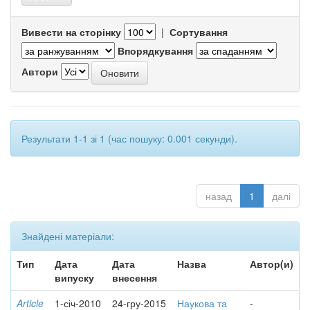
Вивести на сторінку
|
Сортування
Впорядкування
Автори
Результати 1-1 зі 1 (час пошуку: 0.001 секунди).
назад
1
далі
Знайдені матеріали:
Тип
Дата
Дата
Назва
Автор(и)
випуску
внесення
Article
1-січ-2010
24-гру-2015
Наукова та
-