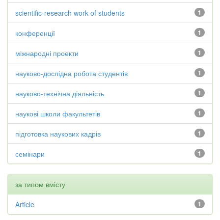
scientific-research work of students
1
конференції
1
міжнародні проекти
1
науково-дослідна робота студентів
1
науково-технічна діяльність
1
наукові школи факультетів
1
підготовка наукових кадрів
1
семінари
1
за типом вмісту
Article
1