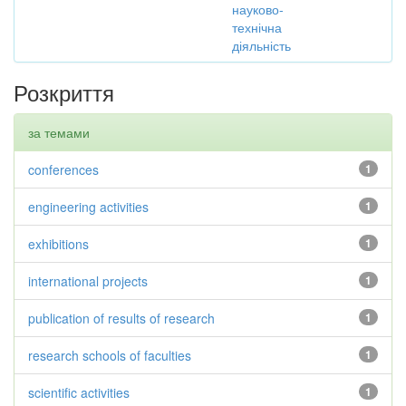
науково-
технічна
діяльність
Розкриття
за темами
conferences
1
engineering activities
1
exhibitions
1
international projects
1
publication of results of research
1
research schools of faculties
1
scientific activities
1