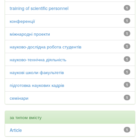
training of scientific personnel
1
конференції
1
міжнародні проекти
1
науково-дослідна робота студентів
1
науково-технічна діяльність
1
наукові школи факультетів
1
підготовка наукових кадрів
1
семінари
1
за типом вмісту
Article
1