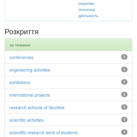
науково-
технічна
діяльність
Розкриття
за темами
conferences
1
engineering activities
1
exhibitions
1
international projects
1
research schools of faculties
1
scientific activities
1
scientific-research work of students
1