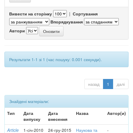
Вивести на сторінку
|
Сортування
Впорядкування
Автори
Результати 1-1 зі 1 (час пошуку: 0.001 секунди).
назад
1
далі
Знайдені матеріали:
Тип
Дата
Дата
Назва
Автор(и)
випуску
внесення
Article
1-січ-2010
24-гру-2015
Наукова та
-