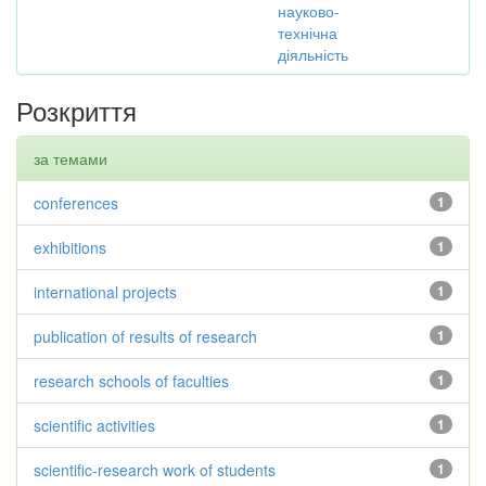
науково-
технічна
діяльність
Розкриття
за темами
conferences
1
exhibitions
1
international projects
1
publication of results of research
1
research schools of faculties
1
scientific activities
1
scientific-research work of students
1