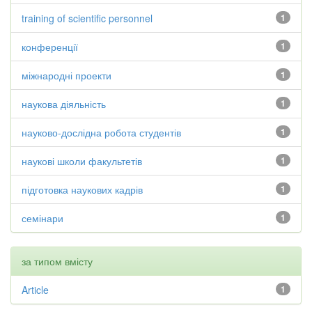
training of scientific personnel
1
конференції
1
міжнародні проекти
1
наукова діяльність
1
науково-дослідна робота студентів
1
наукові школи факультетів
1
підготовка наукових кадрів
1
семінари
1
за типом вмісту
Article
1