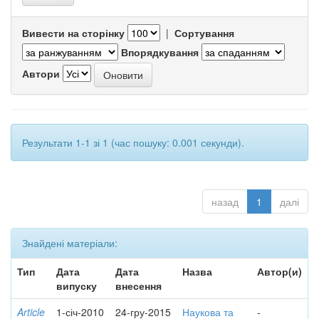
Вивести на сторінку
|
Сортування
Впорядкування
Автори
Результати 1-1 зі 1 (час пошуку: 0.001 секунди).
назад
1
далі
Знайдені матеріали:
Тип
Дата
Дата
Назва
Автор(и)
випуску
внесення
Article
1-січ-2010
24-гру-2015
Наукова та
-