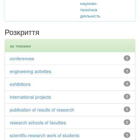
науково-
технічна
діяльність
Розкриття
за темами
conferences
1
engineering activities
1
exhibitions
1
international projects
1
publication of results of research
1
research schools of faculties
1
scientific-research work of students
1