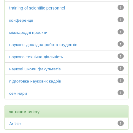
training of scientific personnel
1
конференції
1
міжнародні проекти
1
науково-дослідна робота студентів
1
науково-технічна діяльність
1
наукові школи факультетів
1
підготовка наукових кадрів
1
семінари
1
за типом вмісту
Article
1