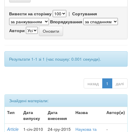
Вивести на сторінку
|
Сортування
Впорядкування
Автори
Результати 1-1 зі 1 (час пошуку: 0.001 секунди).
назад
1
далі
Знайдені матеріали:
Тип
Дата
Дата
Назва
Автор(и)
випуску
внесення
Article
1-січ-2010
24-гру-2015
Наукова та
-