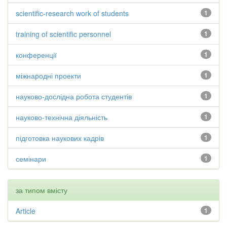
scientific-research work of students
1
training of scientific personnel
1
конференції
1
міжнародні проекти
1
науково-дослідна робота студентів
1
науково-технічна діяльність
1
підготовка наукових кадрів
1
семінари
1
за типом вмісту
Article
1