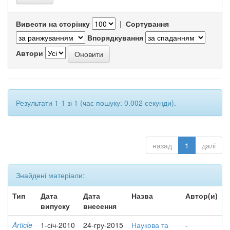
Вивести на сторінку
|
Сортування
Впорядкування
Автори
Результати 1-1 зі 1 (час пошуку: 0.002 секунди).
назад
1
далі
Знайдені матеріали:
Тип
Дата
Дата
Назва
Автор(и)
випуску
внесення
Article
1-січ-2010
24-гру-2015
Наукова та
-