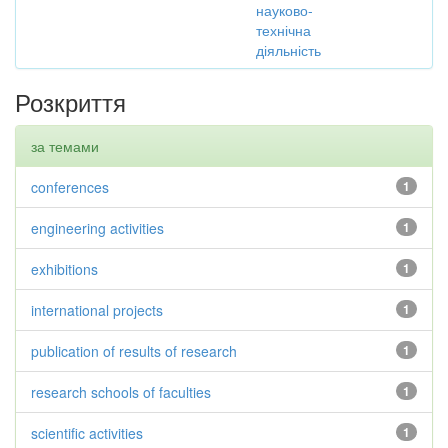
науково-
технічна
діяльність
Розкриття
за темами
conferences
1
engineering activities
1
exhibitions
1
international projects
1
publication of results of research
1
research schools of faculties
1
scientific activities
1