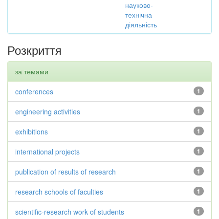
науково-
технічна
діяльність
Розкриття
за темами
conferences
1
engineering activities
1
exhibitions
1
international projects
1
publication of results of research
1
research schools of faculties
1
scientific-research work of students
1