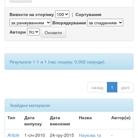
Вивести на сторінку
|
Сортування
Впорядкування
Автори
Результати 1-1 зі 1 (час пошуку: 0.002 секунди).
назад
1
далі
Знайдені матеріали:
Тип
Дата
Дата
Назва
Автор(и)
випуску
внесення
Article
1-січ-2010
24-гру-2015
Наукова та
-