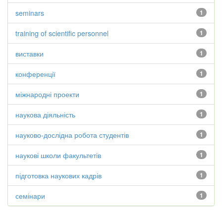
seminars
1
training of scientific personnel
1
виставки
1
конференції
1
міжнародні проекти
1
наукова діяльність
1
науково-дослідна робота студентів
1
наукові школи факультетів
1
підготовка наукових кадрів
1
семінари
1