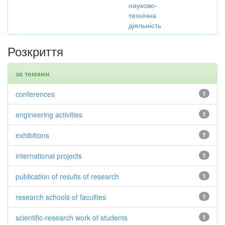
науково-
технічна
діяльність
Розкриття
за темами
conferences
1
engineering activities
1
exhibitions
1
international projects
1
publication of results of research
1
research schools of faculties
1
scientific-research work of students
1