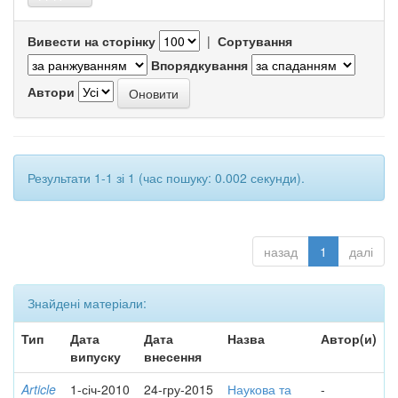
Вивести на сторінку
|
Сортування
Впорядкування
Автори
Результати 1-1 зі 1 (час пошуку: 0.002 секунди).
назад
1
далі
Знайдені матеріали:
Тип
Дата
Дата
Назва
Автор(и)
випуску
внесення
Article
1-січ-2010
24-гру-2015
Наукова та
-