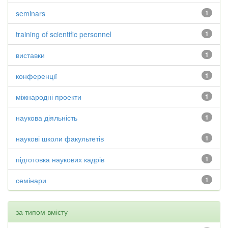
seminars
1
training of scientific personnel
1
виставки
1
конференції
1
міжнародні проекти
1
наукова діяльність
1
наукові школи факультетів
1
підготовка наукових кадрів
1
семінари
1
за типом вмісту