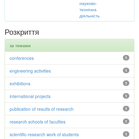
науково-
технічна
діяльність
Розкриття
за темами
conferences
1
engineering activities
1
exhibitions
1
international projects
1
publication of results of research
1
research schools of faculties
1
scientific-research work of students
1