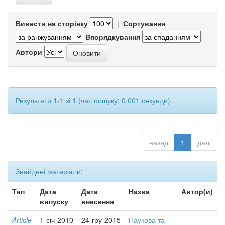
Вивести на сторінку
|
Сортування
Впорядкування
Автори
Результати 1-1 зі 1 (час пошуку: 0.001 секунди).
назад
1
далі
Знайдені матеріали:
Тип
Дата
Дата
Назва
Автор(и)
випуску
внесення
Article
1-січ-2010
24-гру-2015
Наукова та
-