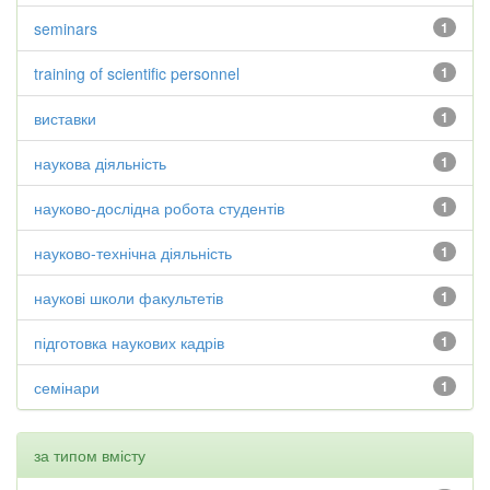
seminars
1
training of scientific personnel
1
виставки
1
наукова діяльність
1
науково-дослідна робота студентів
1
науково-технічна діяльність
1
наукові школи факультетів
1
підготовка наукових кадрів
1
семінари
1
за типом вмісту