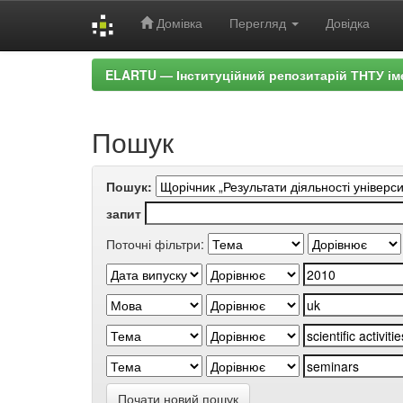
Домівка
Перегляд
Довідка
Skip
ELARTU — Інституційний репозитарій ТНТУ ім
navigation
Пошук
Пошук:
запит
Поточні фільтри:
Почати новий пошук