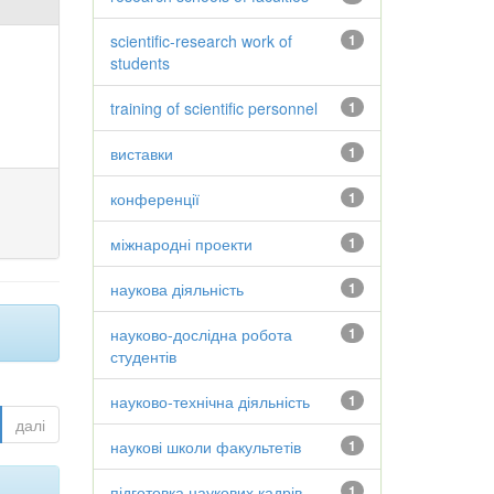
scientific-research work of
1
students
training of scientific personnel
1
виставки
1
конференції
1
міжнародні проекти
1
наукова діяльність
1
науково-дослідна робота
1
студентів
науково-технічна діяльність
1
далі
наукові школи факультетів
1
підготовка наукових кадрів
1