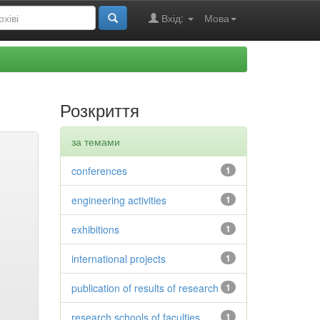
Вхід:
Мова
Розкриття
за темами
conferences
1
engineering activities
1
exhibitions
1
international projects
1
publication of results of research
1
research schools of faculties
1