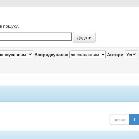
в пошуку.
Впорядкування
Автори
назад
1