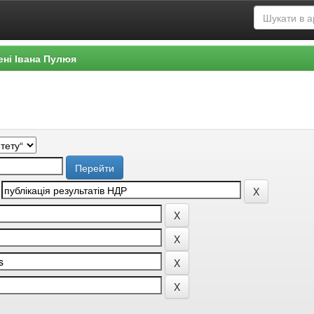
ені Івана Пулюя