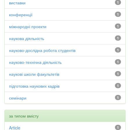
виставки
1
конференції
1
міжнародні проекти
1
наукова діяльність
1
науково-дослідна робота студентів
1
науково-технічна діяльність
1
наукові школи факультетів
1
підготовка наукових кадрів
1
семінари
1
за типом вмісту
Article
1