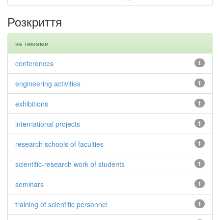
Розкриття
за темами
conferences
1
engineering activities
1
exhibitions
1
international projects
1
research schools of faculties
1
scientific-research work of students
1
seminars
1
training of scientific personnel
1