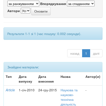
Впорядкування
Автори
Результати 1-1 зі 1 (час пошуку: 0.002 секунди).
назад
1
далі
Знайдені матеріали:
Тип
Дата
Дата
Назва
Автор(и)
випуску
внесення
Article
1-січ-2010
24-гру-2015
Наукова та
-
науково-
технічна
діяльність