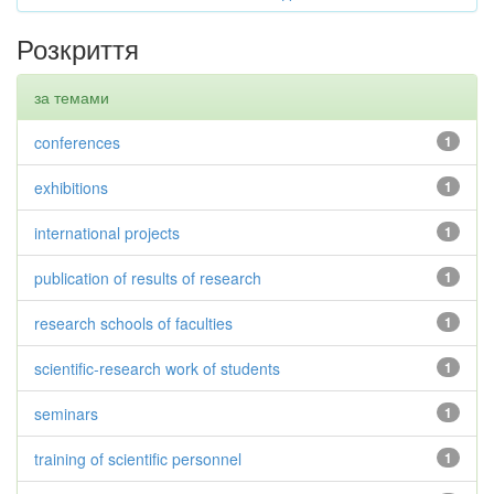
Розкриття
за темами
conferences
1
exhibitions
1
international projects
1
publication of results of research
1
research schools of faculties
1
scientific-research work of students
1
seminars
1
training of scientific personnel
1