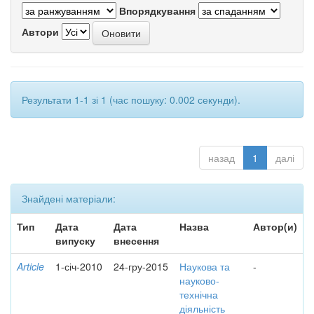
Впорядкування
Автори
Результати 1-1 зі 1 (час пошуку: 0.002 секунди).
назад
1
далі
Знайдені матеріали:
Тип
Дата
Дата
Назва
Автор(и)
випуску
внесення
Article
1-січ-2010
24-гру-2015
Наукова та
-
науково-
технічна
діяльність