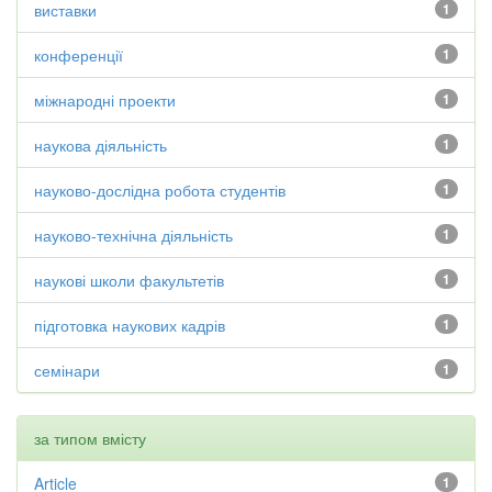
виставки
1
конференції
1
міжнародні проекти
1
наукова діяльність
1
науково-дослідна робота студентів
1
науково-технічна діяльність
1
наукові школи факультетів
1
підготовка наукових кадрів
1
семінари
1
за типом вмісту
Article
1