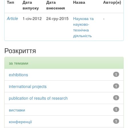
Тип
Дата
Дата
Назва
Автор(и)
випуску
внесення
Article
1-січ-2012
24-гру-2015
Наукова та
-
науково-
технічна
діяльність
Розкриття
за темами
exhibitions
1
international projects
1
publication of results of research
1
виставки
1
конференції
1