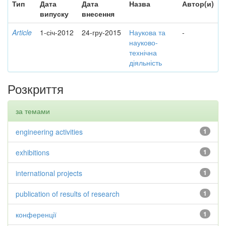
Тип
Дата
Дата
Назва
Автор(и)
випуску
внесення
Article
1-січ-2012
24-гру-2015
Наукова та
-
науково-
технічна
діяльність
Розкриття
за темами
engineering activities
1
exhibitions
1
international projects
1
publication of results of research
1
конференції
1