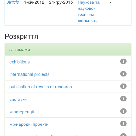
Article
1-січ-2012
24-гру-2015
Наукова та
-
науково-
технічна
діяльність
Розкриття
за темами
exhibitions
1
international projects
1
publication of results of research
1
виставки
1
конференції
1
міжнародні проекти
1