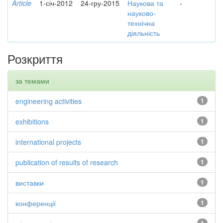
Article
1-січ-2012
24-гру-2015
Наукова та
-
науково-
технічна
діяльність
Розкриття
за темами
engineering activities
1
exhibitions
1
international projects
1
publication of results of research
1
виставки
1
конференції
1