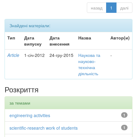
назад
1
далі
Знайдені матеріали:
Тип
Дата
Дата
Назва
Автор(и)
випуску
внесення
Article
1-січ-2012
24-гру-2015
Наукова та
-
науково-
технічна
діяльність
Розкриття
за темами
engineering activities
1
scientific-research work of students
1