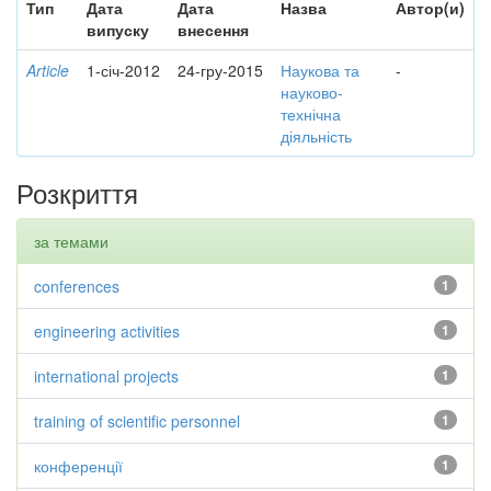
Тип
Дата
Дата
Назва
Автор(и)
випуску
внесення
Article
1-січ-2012
24-гру-2015
Наукова та
-
науково-
технічна
діяльність
Розкриття
за темами
conferences
1
engineering activities
1
international projects
1
training of scientific personnel
1
конференції
1