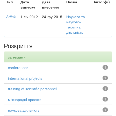
Тип
Дата
Дата
Назва
Автор(и)
випуску
внесення
Article
1-січ-2012
24-гру-2015
Наукова та
-
науково-
технічна
діяльність
Розкриття
за темами
conferences
1
international projects
1
training of scientific personnel
1
міжнародні проекти
1
наукова діяльність
1