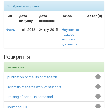
Знайдені матеріали:
Тип
Дата
Дата
Назва
Автор(и)
випуску
внесення
Article
1-січ-2012
24-гру-2015
Наукова та
-
науково-
технічна
діяльність
Розкриття
за темами
publication of results of research
1
scientific-research work of students
1
training of scientific personnel
1
конференції
1