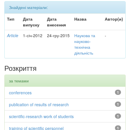
Знайдені матеріали:
Тип
Дата
Дата
Назва
Автор(и)
випуску
внесення
Article
1-січ-2012
24-гру-2015
Наукова та
-
науково-
технічна
діяльність
Розкриття
за темами
conferences
1
publication of results of research
1
scientific-research work of students
1
training of scientific personnel
1