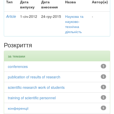
Тип
Дата
Дата
Назва
Автор(и)
випуску
внесення
Article
1-січ-2012
24-гру-2015
Наукова та
-
науково-
технічна
діяльність
Розкриття
за темами
conferences
1
publication of results of research
1
scientific-research work of students
1
training of scientific personnel
1
конференції
1