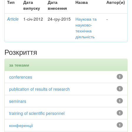
Тип
Дата
Дата
Назва
Автор(и)
випуску
внесення
Article
1-січ-2012
24-гру-2015
Наукова та
-
науково-
технічна
діяльність
Розкриття
за темами
conferences
1
publication of results of research
1
seminars
1
training of scientific personnel
1
конференції
1