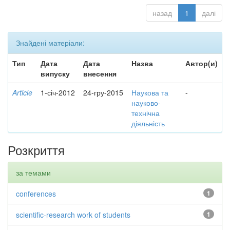
назад
1
далі
Знайдені матеріали:
Тип
Дата
Дата
Назва
Автор(и)
випуску
внесення
Article
1-січ-2012
24-гру-2015
Наукова та
-
науково-
технічна
діяльність
Розкриття
за темами
conferences
1
scientific-research work of students
1