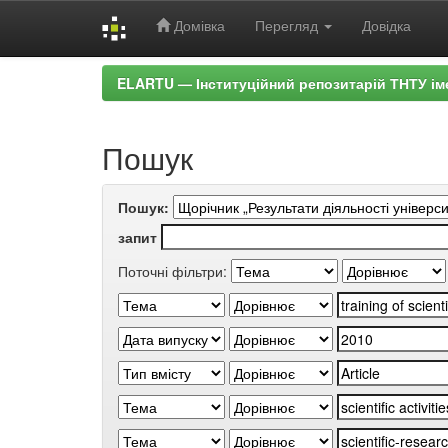
Домівка
Перегляд
Довідка
Skip
ELARTU — Інституційний репозитарій ТНТУ ім
navigation
Пошук
Пошук:
запит
Поточні фільтри: