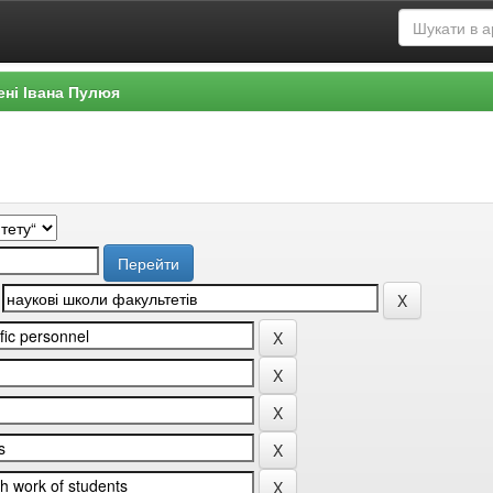
ені Івана Пулюя