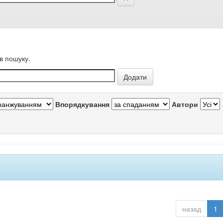
в пошуку.
Впорядкування
Автори
назад
1