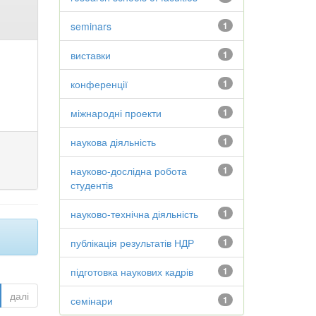
seminars
1
виставки
1
конференції
1
міжнародні проекти
1
наукова діяльність
1
науково-дослідна робота
1
студентів
науково-технічна діяльність
1
публікація результатів НДР
1
підготовка наукових кадрів
1
далі
семінари
1