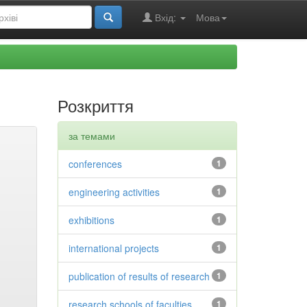
Вхід:
Мова
Розкриття
за темами
conferences
1
engineering activities
1
exhibitions
1
international projects
1
publication of results of research
1
research schools of faculties
1