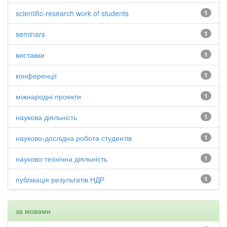
scientific-research work of students
1
seminars
1
виставки
1
конференції
1
міжнародні проекти
1
наукова діяльність
1
науково-дослідна робота студентів
1
науково-технічна діяльність
1
публікація результатів НДР
1
за мовами