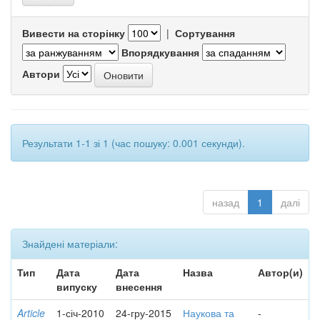
Вивести на сторінку
|
Сортування
Впорядкування
Автори
Результати 1-1 зі 1 (час пошуку: 0.001 секунди).
назад
1
далі
Знайдені матеріали:
Тип
Дата
Дата
Назва
Автор(и)
випуску
внесення
Article
1-січ-2010
24-гру-2015
Наукова та
-