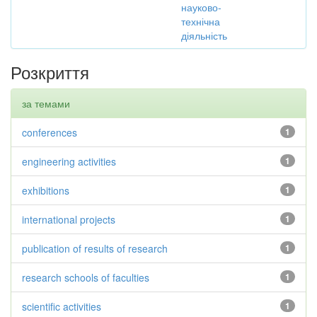
науково-
технічна
діяльність
Розкриття
за темами
conferences
1
engineering activities
1
exhibitions
1
international projects
1
publication of results of research
1
research schools of faculties
1
scientific activities
1