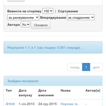
Вивести на сторінку
|
Сортування
Впорядкування
Автори
Результати 1-1 зі 1 (час пошуку: 0.001 секунди).
назад
1
далі
Знайдені матеріали:
Тип
Дата
Дата
Назва
Автор(и)
випуску
внесення
Article
1-січ-2010
24-гру-2015
Наукова та
-