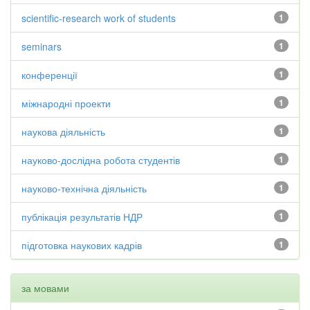
scientific-research work of students
1
seminars
1
конференції
1
міжнародні проекти
1
наукова діяльність
1
науково-дослідна робота студентів
1
науково-технічна діяльність
1
публікація результатів НДР
1
підготовка наукових кадрів
1
за мовами