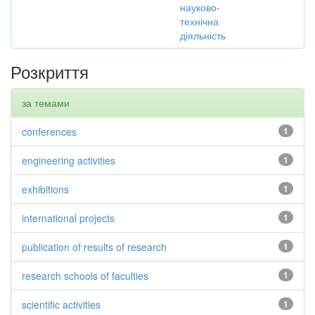
науково-
технічна
діяльність
Розкриття
за темами
conferences
1
engineering activities
1
exhibitions
1
international projects
1
publication of results of research
1
research schools of faculties
1
scientific activities
1