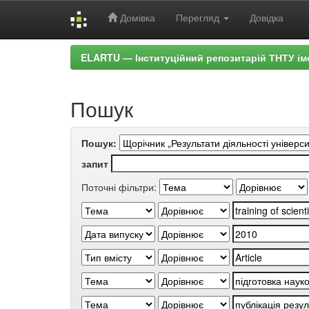
Домівка
Перегляд
Довідка
Skip
ELARTU — Інституційний репозитарій ТНТУ ім
navigation
Пошук
Пошук:
запит
Поточні фільтри: