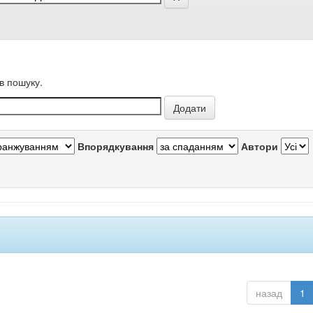
в пошуку.
Впорядкування
Автори
назад
1