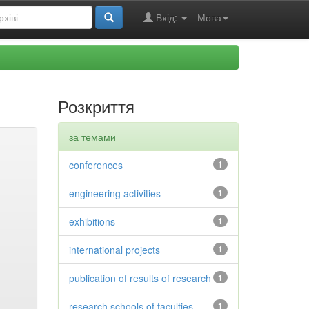
Вхід:
Мова
Розкриття
за темами
conferences
1
engineering activities
1
exhibitions
1
international projects
1
publication of results of research
1
research schools of faculties
1