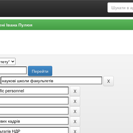
ені Івана Пулюя