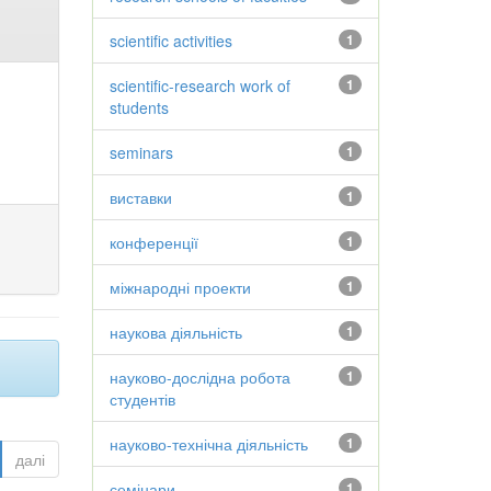
scientific activities
1
scientific-research work of
1
students
seminars
1
виставки
1
конференції
1
міжнародні проекти
1
наукова діяльність
1
науково-дослідна робота
1
студентів
науково-технічна діяльність
1
далі
семінари
1