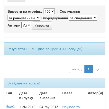
Вивести на сторінку
|
Сортування
Впорядкування
Автори
Результати 1-1 зі 1 (час пошуку: 0.002 секунди).
назад
1
далі
Знайдені матеріали:
Тип
Дата
Дата
Назва
Автор(и)
випуску
внесення
Article
1-січ-2010
24-гру-2015
Наукова та
-