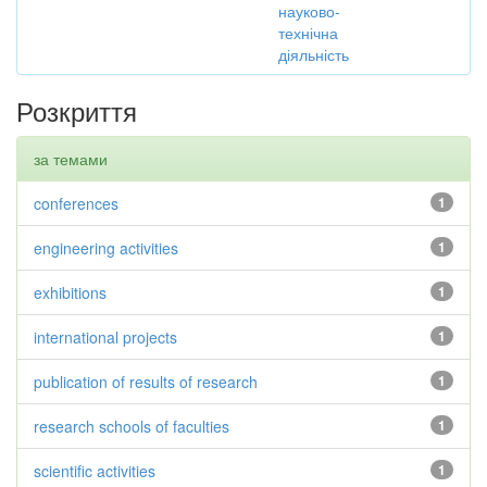
науково-
технічна
діяльність
Розкриття
за темами
conferences
1
engineering activities
1
exhibitions
1
international projects
1
publication of results of research
1
research schools of faculties
1
scientific activities
1