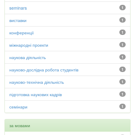
seminars
1
виставки
1
конференції
1
міжнародні проекти
1
наукова діяльність
1
науково-дослідна робота студентів
1
науково-технічна діяльність
1
підготовка наукових кадрів
1
семінари
1
за мовами