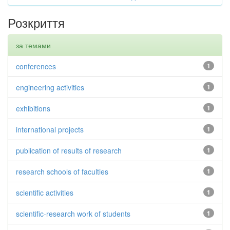
Розкриття
за темами
conferences
1
engineering activities
1
exhibitions
1
international projects
1
publication of results of research
1
research schools of faculties
1
scientific activities
1
scientific-research work of students
1