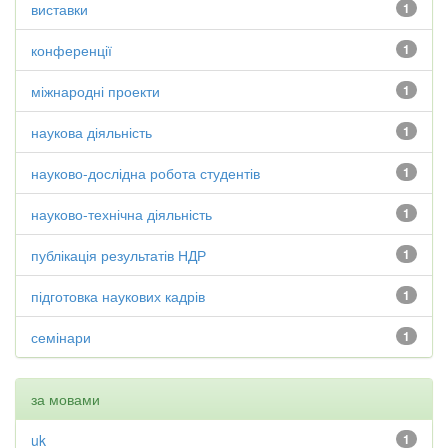
виставки
1
конференції
1
міжнародні проекти
1
наукова діяльність
1
науково-дослідна робота студентів
1
науково-технічна діяльність
1
публікація результатів НДР
1
підготовка наукових кадрів
1
семінари
1
за мовами
uk
1