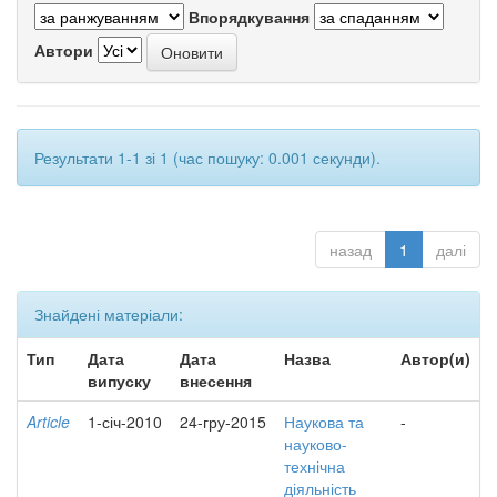
Впорядкування
Автори
Результати 1-1 зі 1 (час пошуку: 0.001 секунди).
назад
1
далі
Знайдені матеріали:
Тип
Дата
Дата
Назва
Автор(и)
випуску
внесення
Article
1-січ-2010
24-гру-2015
Наукова та
-
науково-
технічна
діяльність