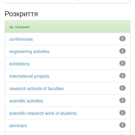
Розкриття
за темами
conferences
1
engineering activities
1
exhibitions
1
international projects
1
research schools of faculties
1
scientific activities
1
scientific-research work of students
1
seminars
1