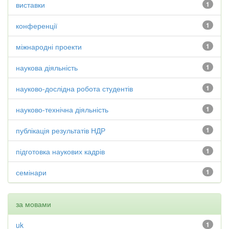
виставки
1
конференції
1
міжнародні проекти
1
наукова діяльність
1
науково-дослідна робота студентів
1
науково-технічна діяльність
1
публікація результатів НДР
1
підготовка наукових кадрів
1
семінари
1
за мовами
uk
1