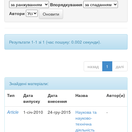
Впорядкування
Автори
Результати 1-1 зі 1 (час пошуку: 0.002 секунди).
назад
1
далі
Знайдені матеріали:
Тип
Дата
Дата
Назва
Автор(и)
випуску
внесення
Article
1-січ-2010
24-гру-2015
Наукова та
-
науково-
технічна
діяльність