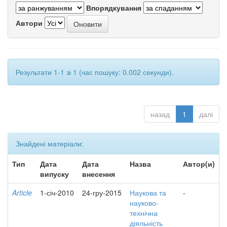
Впорядкування
Автори
Результати 1-1 зі 1 (час пошуку: 0.002 секунди).
назад
1
далі
Знайдені матеріали:
Тип
Дата
Дата
Назва
Автор(и)
випуску
внесення
Article
1-січ-2010
24-гру-2015
Наукова та
-
науково-
технічна
діяльність