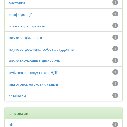
виставки
1
конференції
1
міжнародні проекти
1
наукова діяльність
1
науково-дослідна робота студентів
1
науково-технічна діяльність
1
публікація результатів НДР
1
підготовка наукових кадрів
1
семінари
1
за мовами
uk
1