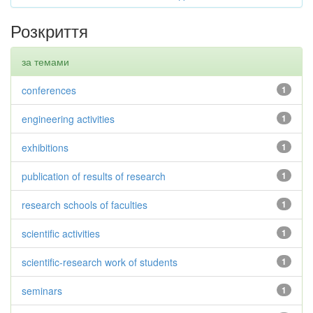
Розкриття
за темами
conferences
1
engineering activities
1
exhibitions
1
publication of results of research
1
research schools of faculties
1
scientific activities
1
scientific-research work of students
1
seminars
1