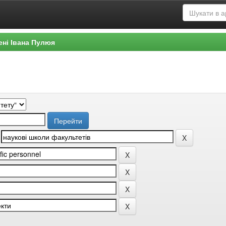
ені Івана Пулюя