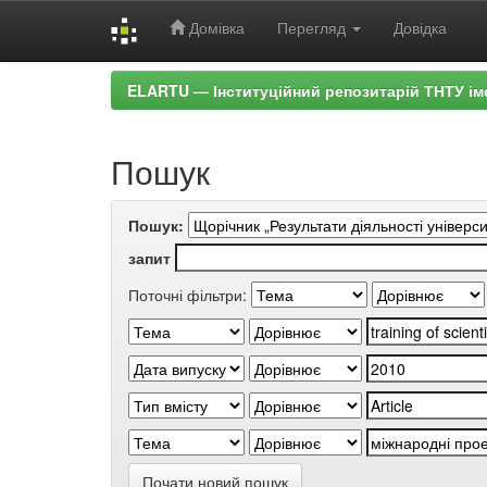
Домівка
Перегляд
Довідка
Skip
ELARTU — Інституційний репозитарій ТНТУ ім
navigation
Пошук
Пошук:
запит
Поточні фільтри:
Почати новий пошук