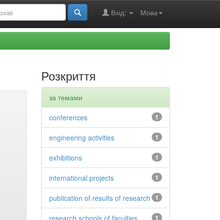
Вхід:
Мова
Розкриття
за темами
conferences
1
engineering activities
1
exhibitions
1
international projects
1
publication of results of research
1
research schools of faculties
1