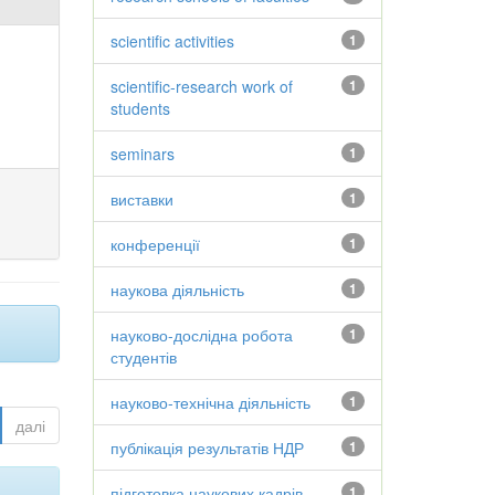
scientific activities
1
scientific-research work of
1
students
seminars
1
виставки
1
конференції
1
наукова діяльність
1
науково-дослідна робота
1
студентів
науково-технічна діяльність
1
далі
публікація результатів НДР
1
підготовка наукових кадрів
1