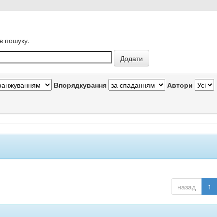
в пошуку.
Впорядкування
Автори
назад
1