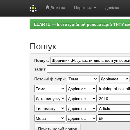
Домівка
Перегляд
Довідка
Skip
ELARTU — Інституційний репозитарій ТНТУ ім
navigation
Пошук
Пошук:
запит
Поточні фільтри:
Почати новий пошук