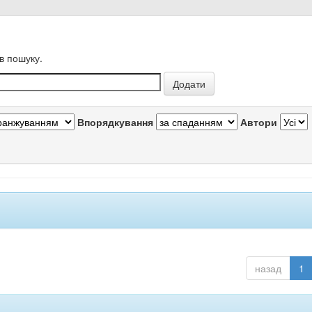
в пошуку.
Впорядкування
Автори
назад
1