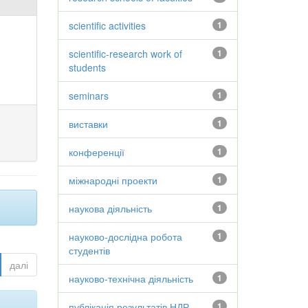
scientific activities
1
scientific-research work of
1
students
seminars
1
виставки
1
конференції
1
міжнародні проекти
1
наукова діяльність
1
науково-дослідна робота
1
студентів
далі
науково-технічна діяльність
1
публікація результатів НДР
1