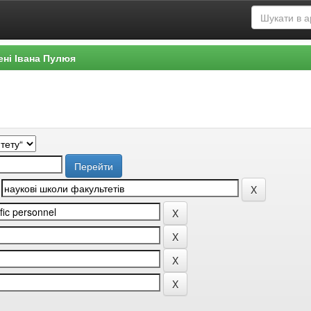
ені Івана Пулюя