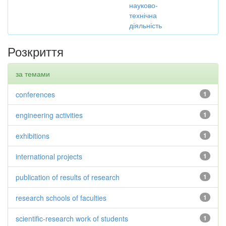
науково-
технічна
діяльність
Розкриття
за темами
conferences
1
engineering activities
1
exhibitions
1
international projects
1
publication of results of research
1
research schools of faculties
1
scientific-research work of students
1