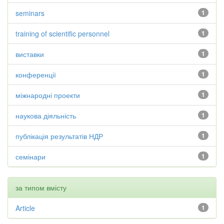
seminars
1
training of scientific personnel
1
виставки
1
конференції
1
міжнародні проекти
1
наукова діяльність
1
публікація результатів НДР
1
семінари
1
за типом вмісту
Article
1