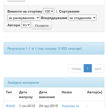
Вивести на сторінку
|
Сортування
Впорядкування
Автори
Результати 1-1 зі 1 (час пошуку: 0.002 секунди).
назад
1
далі
Знайдені матеріали:
Тип
Дата
Дата
Назва
Автор(и)
випуску
внесення
Article
1-січ-2012
24-гру-2015
Наукова та
-