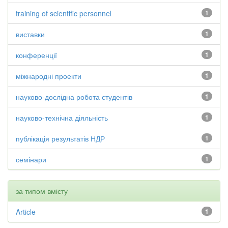
training of scientific personnel
1
виставки
1
конференції
1
міжнародні проекти
1
науково-дослідна робота студентів
1
науково-технічна діяльність
1
публікація результатів НДР
1
семінари
1
за типом вмісту
Article
1