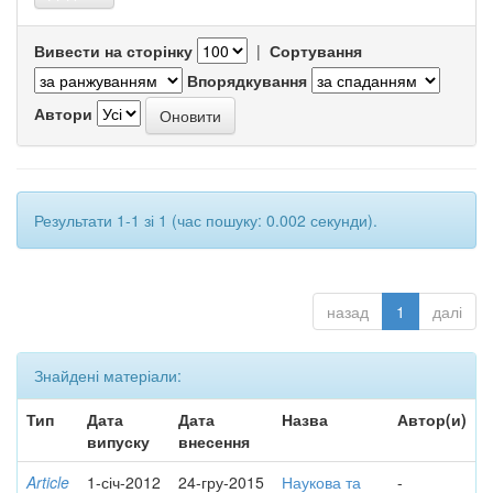
Вивести на сторінку
|
Сортування
Впорядкування
Автори
Результати 1-1 зі 1 (час пошуку: 0.002 секунди).
назад
1
далі
Знайдені матеріали:
Тип
Дата
Дата
Назва
Автор(и)
випуску
внесення
Article
1-січ-2012
24-гру-2015
Наукова та
-