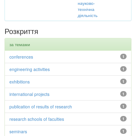
науково-
технічна
діяльність
Розкриття
за темами
conferences
1
engineering activities
1
exhibitions
1
international projects
1
publication of results of research
1
research schools of faculties
1
seminars
1